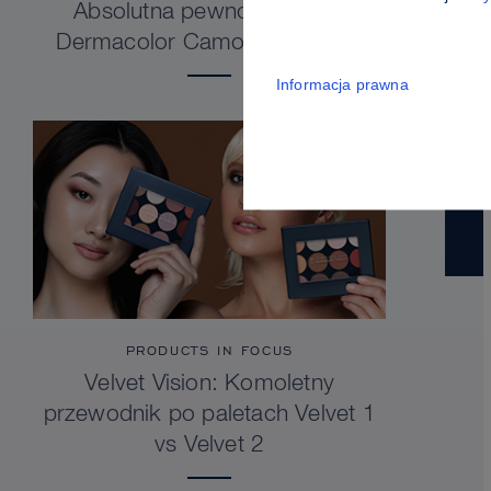
Absolutna pewność siebie.
Dermacolor Camouflage Stick
Informacja prawna
PRODUCTS IN FOCUS
Velvet Vision: Komoletny
przewodnik po paletach Velvet 1
vs Velvet 2