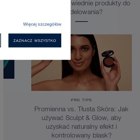
wybrać odpowiednie produkty do
modelowania?
Więcej szczegółów
ZAZNACZ WSZYSTKO
PRO TIPS
Promienna vs. Tłusta Skóra: Jak
używać Sculpt & Glow, aby
uzyskać naturalny efekt i
kontrolowany blask?