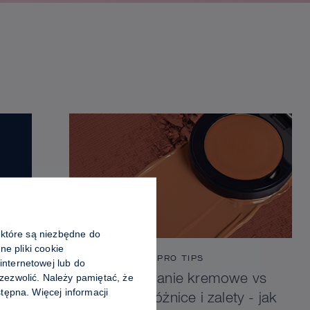
 które są niezbędne do
ne pliki cookie
PRO TIPS
nternetowej lub do
zezwolić. Należy pamiętać, że
Konturowanie kremowe vs
tępna. Więcej informacji
pudrowe: różnice i zalety - jak