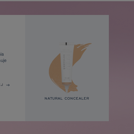
ia
nuje
EJ
NATURAL CONCEALER