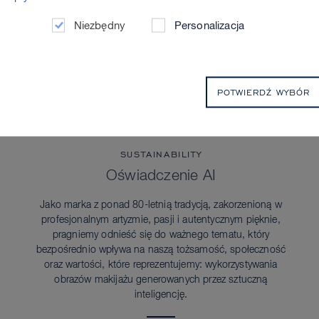
Niezbędny
Personalizacja
POTWIERDŹ WYBÓR
SUSTAINABILITY
Oświadczenie AI
Jako marka z ponad 80-letnią tradycją, zakorzenioną w
profesjonalnym artyzmie, pasji i autentycznym pięknie,
pragniemy odnieść się do ważnego tematu, który
bezpośrednio wpływa na naszą tożsamość, społeczność
oraz wartości, które reprezentujemy: wykorzystywania
obrazów makijażu generowanych przez sztuczną
inteligencję.