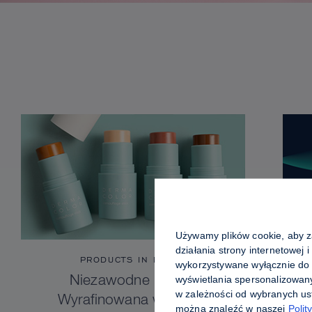
Używamy plików cookie, aby za
działania strony internetowej 
PRODUCTS IN FOCUS
wykorzystywane wyłącznie do 
wyświetlania spersonalizowan
Niezawodne krycie.
w zależności od wybranych ust
Wyrafinowana wygoda.
można znaleźć w naszej
Polit