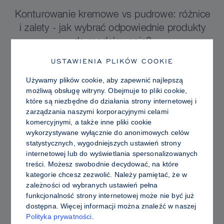
Konturowanie kremowe vs pudrowe: różnice
i zalety - jak wybrać odpowiednie produkty
do modelowania?
USTAWIENIA PLIKÓW COOKIE
Używamy plików cookie, aby zapewnić najlepszą
możliwą obsługę witryny. Obejmuje to pliki cookie,
które są niezbędne do działania strony internetowej i
zarządzania naszymi korporacyjnymi celami
komercyjnymi, a także inne pliki cookie
wykorzystywane wyłącznie do anonimowych celów
statystycznych, wygodniejszych ustawień strony
internetowej lub do wyświetlania spersonalizowanych
treści. Możesz swobodnie decydować, na które
kategorie chcesz zezwolić. Należy pamiętać, że w
zależności od wybranych ustawień pełna
funkcjonalność strony internetowej może nie być już
PRO TIPS
dostępna. Więcej informacji można znaleźć w naszej
Polityka prywatności
.
Promienna vs. Tłusta Skóra: Jak używać