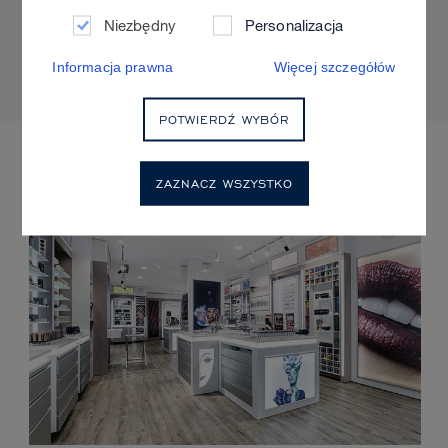
Sculpt & Glow, aby uzyskać naturalny efekt i
Niezbędny
Personalizacja
kontrolowany blask?
Informacja prawna
Więcej szczegółów
POTWIERDŹ WYBÓR
NADCHODZĄCE WYDARZENIA
ZAZNACZ WSZYSTKO