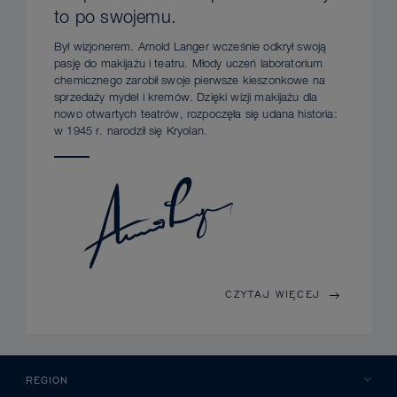
to po swojemu.
Był wizjonerem. Arnold Langer wcześnie odkrył swoją
pasję do makijażu i teatru. Młody uczeń laboratorium
chemicznego zarobił swoje pierwsze kieszonkowe na
sprzedaży mydeł i kremów. Dzięki wizji makijażu dla
nowo otwartych teatrów, rozpoczęła się udana historia:
w 1945 r. narodził się Kryolan.
CZYTAJ WIĘCEJ
REGION