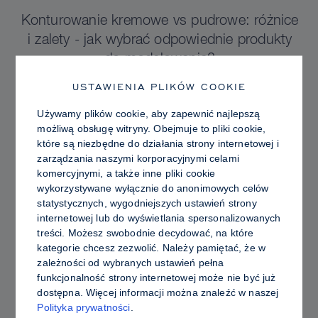
Konturowanie kremowe vs pudrowe: różnice
i zalety - jak wybrać odpowiednie produkty
do modelowania?
USTAWIENIA PLIKÓW COOKIE
Używamy plików cookie, aby zapewnić najlepszą
możliwą obsługę witryny. Obejmuje to pliki cookie,
które są niezbędne do działania strony internetowej i
zarządzania naszymi korporacyjnymi celami
komercyjnymi, a także inne pliki cookie
wykorzystywane wyłącznie do anonimowych celów
statystycznych, wygodniejszych ustawień strony
internetowej lub do wyświetlania spersonalizowanych
treści. Możesz swobodnie decydować, na które
kategorie chcesz zezwolić. Należy pamiętać, że w
zależności od wybranych ustawień pełna
funkcjonalność strony internetowej może nie być już
PRO TIPS
dostępna. Więcej informacji można znaleźć w naszej
Polityka prywatności
.
Promienna vs. Tłusta Skóra: Jak używać