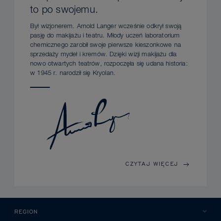
to po swojemu.
Był wizjonerem. Arnold Langer wcześnie odkrył swoją
pasję do makijażu i teatru. Młody uczeń laboratorium
chemicznego zarobił swoje pierwsze kieszonkowe na
sprzedaży mydeł i kremów. Dzięki wizji makijażu dla
nowo otwartych teatrów, rozpoczęła się udana historia:
w 1945 r. narodził się Kryolan.
CZYTAJ WIĘCEJ
REGION