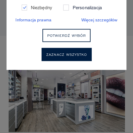
Sculpt & Glow, aby uzyskać naturalny efekt i
Niezbędny
Personalizacja
kontrolowany blask?
Informacja prawna
Więcej szczegółów
POTWIERDŹ WYBÓR
NADCHODZĄCE WYDARZENIA
ZAZNACZ WSZYSTKO