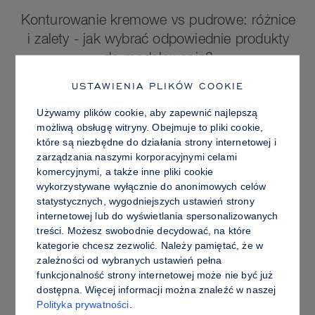
Konturowanie kremowe vs pudrowe: różnice
i zalety - jak wybrać odpowiednie produkty
do modelowania?
USTAWIENIA PLIKÓW COOKIE
Używamy plików cookie, aby zapewnić najlepszą
możliwą obsługę witryny. Obejmuje to pliki cookie,
które są niezbędne do działania strony internetowej i
zarządzania naszymi korporacyjnymi celami
komercyjnymi, a także inne pliki cookie
wykorzystywane wyłącznie do anonimowych celów
statystycznych, wygodniejszych ustawień strony
internetowej lub do wyświetlania spersonalizowanych
treści. Możesz swobodnie decydować, na które
kategorie chcesz zezwolić. Należy pamiętać, że w
zależności od wybranych ustawień pełna
funkcjonalność strony internetowej może nie być już
PRO TIPS
dostępna. Więcej informacji można znaleźć w naszej
Polityka prywatności
.
Promienna vs. Tłusta Skóra: Jak używać