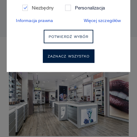
Sculpt & Glow, aby uzyskać naturalny efekt i
Niezbędny
Personalizacja
kontrolowany blask?
Informacja prawna
Więcej szczegółów
POTWIERDŹ WYBÓR
NADCHODZĄCE WYDARZENIA
ZAZNACZ WSZYSTKO