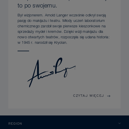
to po swojemu.
Był wizjonerem. Arnold Langer wcześnie odkrył swoją
pasję do makijażu i teatru. Młody uczeń laboratorium
chemicznego zarobił swoje pierwsze kieszonkowe na
sprzedaży mydeł i kremów. Dzięki wizji makijażu dla
nowo otwartych teatrów, rozpoczęła się udana historia:
w 1945 r. narodził się Kryolan.
CZYTAJ WIĘCEJ
REGION