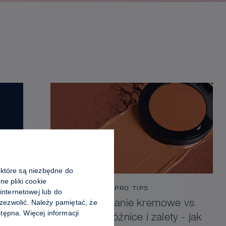
 które są niezbędne do
ne pliki cookie
PRO TIPS
nternetowej lub do
zezwolić. Należy pamiętać, że
Konturowanie kremowe vs
tępna. Więcej informacji
pudrowe: różnice i zalety - jak