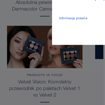
Absolutna pewność siebie.
Dermacolor Camouflage Stick
Informacja prawna
PRODUCTS IN FOCUS
Velvet Vision: Komoletny
przewodnik po paletach Velvet 1
vs Velvet 2