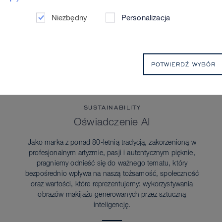
Niezbędny
Personalizacja
POTWIERDŹ WYBÓR
SUSTAINABILITY
Oświadczenie AI
Jako marka z ponad 80-letnią tradycją, zakorzenioną w
profesjonalnym artyzmie, pasji i autentycznym pięknie,
pragniemy odnieść się do ważnego tematu, który
bezpośrednio wpływa na naszą tożsamość, społeczność
oraz wartości, które reprezentujemy: wykorzystywania
obrazów makijażu generowanych przez sztuczną
inteligencję.