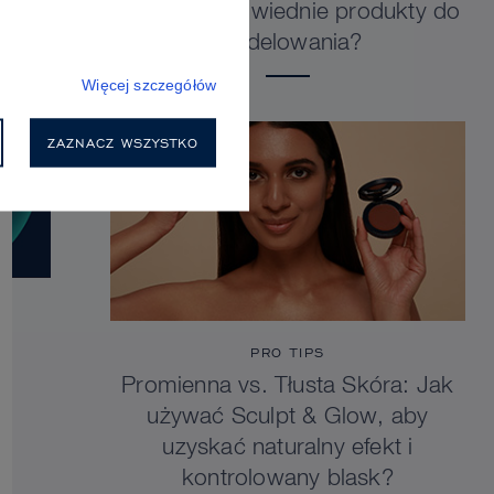
wybrać odpowiednie produkty do
modelowania?
Więcej szczegółów
ZAZNACZ WSZYSTKO
PRO TIPS
Promienna vs. Tłusta Skóra: Jak
używać Sculpt & Glow, aby
uzyskać naturalny efekt i
kontrolowany blask?