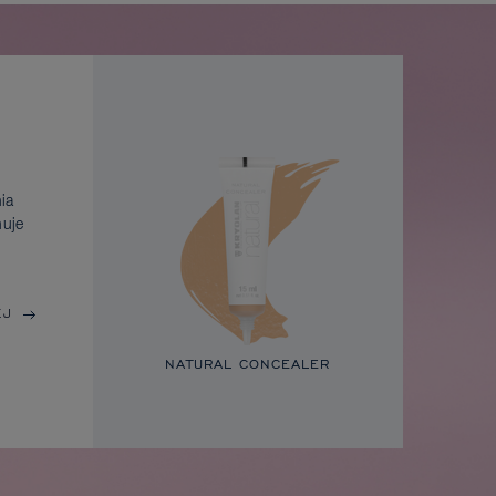
ia
nuje
EJ
NATURAL CONCEALER