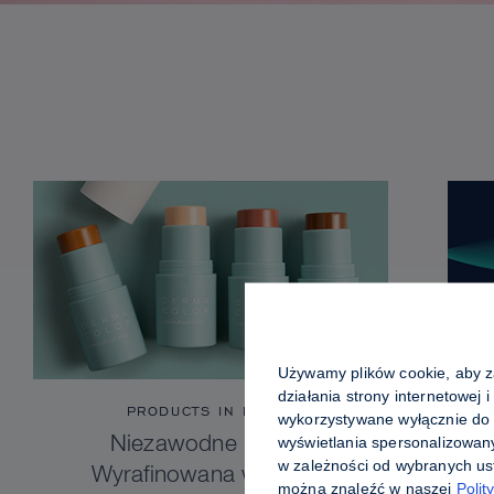
Używamy plików cookie, aby za
działania strony internetowej 
PRODUCTS IN FOCUS
wykorzystywane wyłącznie do 
wyświetlania spersonalizowan
Niezawodne krycie.
w zależności od wybranych ust
Wyrafinowana wygoda.
można znaleźć w naszej
Polit