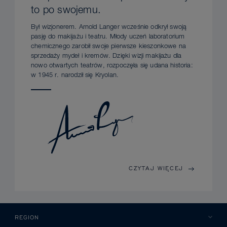
to po swojemu.
Był wizjonerem. Arnold Langer wcześnie odkrył swoją
pasję do makijażu i teatru. Młody uczeń laboratorium
chemicznego zarobił swoje pierwsze kieszonkowe na
sprzedaży mydeł i kremów. Dzięki wizji makijażu dla
nowo otwartych teatrów, rozpoczęła się udana historia:
w 1945 r. narodził się Kryolan.
CZYTAJ WIĘCEJ
REGION