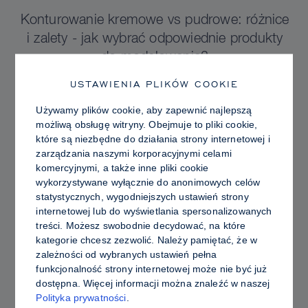
Konturowanie kremowe vs pudrowe: różnice
i zalety - jak wybrać odpowiednie produkty
do modelowania?
USTAWIENIA PLIKÓW COOKIE
Używamy plików cookie, aby zapewnić najlepszą
możliwą obsługę witryny. Obejmuje to pliki cookie,
które są niezbędne do działania strony internetowej i
zarządzania naszymi korporacyjnymi celami
komercyjnymi, a także inne pliki cookie
wykorzystywane wyłącznie do anonimowych celów
statystycznych, wygodniejszych ustawień strony
internetowej lub do wyświetlania spersonalizowanych
treści. Możesz swobodnie decydować, na które
kategorie chcesz zezwolić. Należy pamiętać, że w
zależności od wybranych ustawień pełna
funkcjonalność strony internetowej może nie być już
PRO TIPS
dostępna. Więcej informacji można znaleźć w naszej
Polityka prywatności
.
Promienna vs. Tłusta Skóra: Jak używać