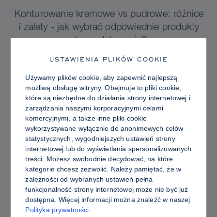
Konturowanie kremowe vs pudrowe: różnice
i zalety - jak wybrać odpowiednie produkty
do modelowania?
USTAWIENIA PLIKÓW COOKIE
Używamy plików cookie, aby zapewnić najlepszą
możliwą obsługę witryny. Obejmuje to pliki cookie,
które są niezbędne do działania strony internetowej i
zarządzania naszymi korporacyjnymi celami
komercyjnymi, a także inne pliki cookie
wykorzystywane wyłącznie do anonimowych celów
statystycznych, wygodniejszych ustawień strony
internetowej lub do wyświetlania spersonalizowanych
treści. Możesz swobodnie decydować, na które
kategorie chcesz zezwolić. Należy pamiętać, że w
zależności od wybranych ustawień pełna
funkcjonalność strony internetowej może nie być już
PRO TIPS
dostępna. Więcej informacji można znaleźć w naszej
Polityka prywatności
.
Promienna vs. Tłusta Skóra: Jak używać