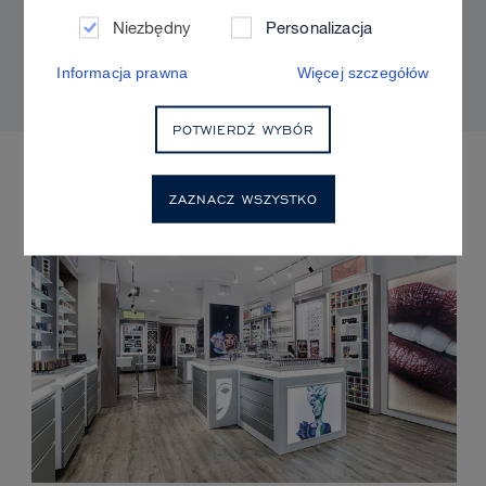
Sculpt & Glow, aby uzyskać naturalny efekt i
Niezbędny
Personalizacja
kontrolowany blask?
Informacja prawna
Więcej szczegółów
POTWIERDŹ WYBÓR
NADCHODZĄCE WYDARZENIA
ZAZNACZ WSZYSTKO