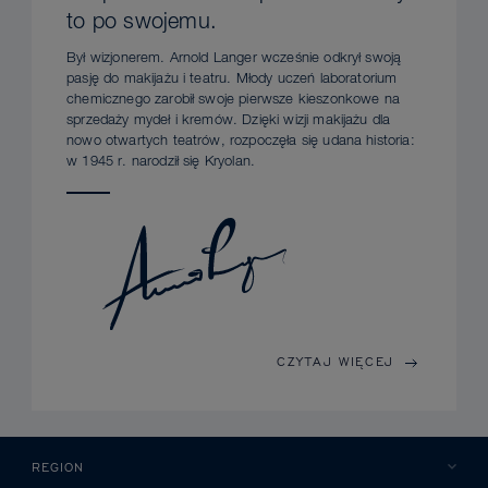
to po swojemu.
Był wizjonerem. Arnold Langer wcześnie odkrył swoją
pasję do makijażu i teatru. Młody uczeń laboratorium
chemicznego zarobił swoje pierwsze kieszonkowe na
sprzedaży mydeł i kremów. Dzięki wizji makijażu dla
nowo otwartych teatrów, rozpoczęła się udana historia:
w 1945 r. narodził się Kryolan.
CZYTAJ WIĘCEJ
REGION